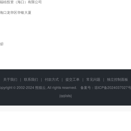
福桔投资（海口）有限公司
海口龙华区华银大厦
sg}
关于我们
|
联系我们
|
付款方式
|
提交工单
|
常见问题
|
独立控制面板
opyright © 2002-2024 熊猫云, All rights reserved. 备案号：
琼ICP备2024037027号
{qqlists}