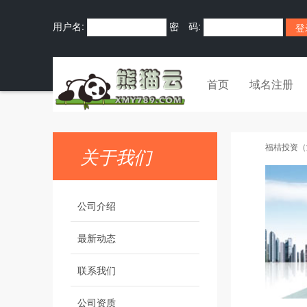
用户名:
密 码:
首页
域名注册
福桔投资（
关于我们
公司介绍
最新动态
联系我们
公司资质