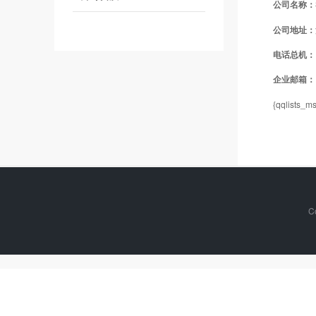
公司名称：
公司地址：
电话总机：
企业邮箱：
{qqlists_m
C