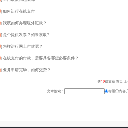
题
如何进行在线支付
]
题
我该如何办理境外汇款？
]
题
是否提供发票？如果索取?
]
题
怎样进行网上付款呢？
]
题
在线支付的付款，需要具备哪些必要条件？
]
题
业务申请完毕，如何交费？
]
共
10
篇文章 首页 上
文章搜索：
标题
内容