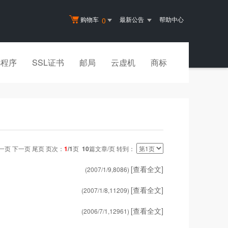
购物车
最新公告
帮助中心
0
小程序
SSL证书
邮局
云虚机
商标
一页 下一页 尾页 页次：
1
/1
页
10
篇文章/页 转到：
[查看全文]
(2007/1/9,
8086
)
[查看全文]
(2007/1/8,
11209
)
[查看全文]
(2006/7/1,
12961
)