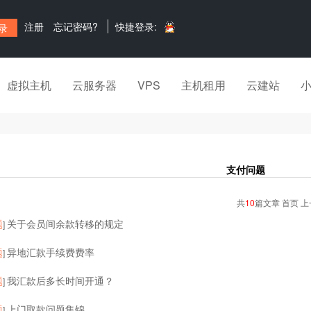
注册
忘记密码?
快捷登录:
虚拟主机
云服务器
VPS
主机租用
云建站
支付问题
共
10
篇文章 首页 上
题
关于会员间余款转移的规定
]
题
异地汇款手续费费率
]
题
我汇款后多长时间开通？
]
题
上门取款问题集锦
]