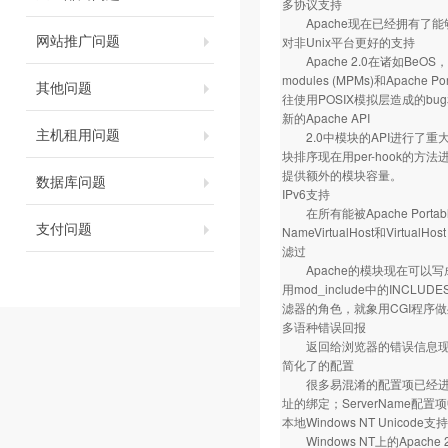
多协议支持
Apache现在已经拥有了能够
网站推广问题
对非Unix平台更好的支持
Apache 2.0在诸如BeOS，
modules (MPMs)和Apac
其他问题
往使用POSIX模拟层造成的bu
新的Apache API
主机租用问题
2.0中模块的API进行了重大
块排序现在用per-hook的
提供额外的模块容量。
数据库问题
IPv6支持
在所有能被Apache Portabl
支付问题
NameVirtualHost和Virtua
滤过
Apache的模块现在可以
用mod_include中的INC
滤器的角色，就象用CGI程序
多语种错误回报
返回给浏览器的错误信息现在
简化了的配置
很多易混淆的配置项已经进行了简化
址的绑定；ServerName
本地Windows NT Unicode支持
Windows NT上的Apach