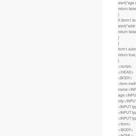
alert("age 
return fals
}
if (form1.te
alert("addr
return fals
}
}
form1.subm
return true;
}
</script>
</HEAD>
<BODY>
<form met
name:<INPU
age:<INPUT
city:<INPU
<INPUT ty
<INPUT ty
<INPUT ty
</form>
</BODY>
</HTML>