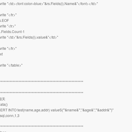
rite "<td><font color=blue>"&rs.Fields(i).Name&"</font></td>"
ite "</tr>"
rs.EOF
ite "<tr>"
rs.Fields.Count-1
ite "<td>"&rs.Fields(i).
value
&"</td>"
ite "</tr>"
xt
rite "</table>"
**********************************************************
**********************************************************
相关
ata()
NSERT INTO test(name,age,addr)
value
S('"&name&"',"&age&",'"&addr&"')"
rsql,conn,1,3
**********************************************************