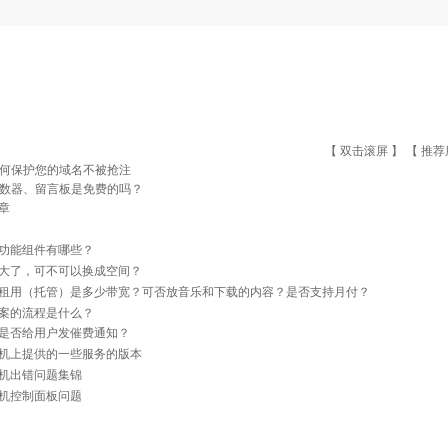
【 双击滚屏 】 【
推荐
何保护您的域名不被抢注
数器、留言板是免费的吗？
章
功能组件有哪些？
大了，可不可以换成空间？
租用（托管）是多少带宽？可否放音乐和下载的内容？是否支持月付？
案的流程是什么？
是否给用户发催费通知？
机上提供的一些服务的版本
机出错问题集锦
机控制面板问题