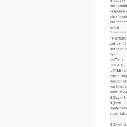
if mode=1 
call insert
response.wr
elseif mod
call readdb
end if
'**********
' 释放数
set rs=not
set conn=n
%>
<HTML>
<HEAD>
<TITLE></
<script la
function cli
var form1
form1.text4
if (flag==1)
if (form1.te
alert("name
return fals
}
if (form1.te