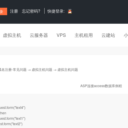
注册
忘记密码?
快捷登录:
虚拟主机
云服务器
VPS
主机租用
云建站
域名注册-常见问题
→
虚拟主机问题
→ 虚拟主机问题
ASP连接access数据库例程
st.form("text4")
then
st.form("text1")
t.form("text2")