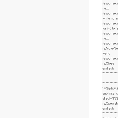
response.w
next
response.wr
while not 
response.wr
for i=0 to 
response.wr
next
response.wr
rs.MoveNe
wend
response.w
rs.Close
end sub
'**********
'**********
' 写数据库
sub insertd
strsql="I
rs.Open st
end sub
'**********