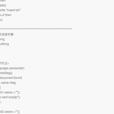
then
data()
ite "insert ok!"
e=2 then
()
**********************************************************
据库连接对象
hing
othing
TITLE>
nguage=
javascript
>
ckit(flag){
=document.form2
.
value
=flag;
{
xt1.
value
==""){
 cant empty!");
e;
xt2.
value
==""){