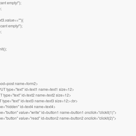
cant empty!");
e;
xt3.
value
==""){
 cant empty!");
e;
it();
hod=post name=form2>
T type="text" id=text1 name=text1 size=12>
 type="text" id=text2 name=text2 size=12>
T type="text" id=text3 name=text3 size=12><br>
pe="hidden" id=text4 name=text4>
pe="button"
value
="write" id=button1 name=button1
onclick
="clickit(1)">
pe="button"
value
="read" id=button2 name=button2
onclick
="clickit(2)">