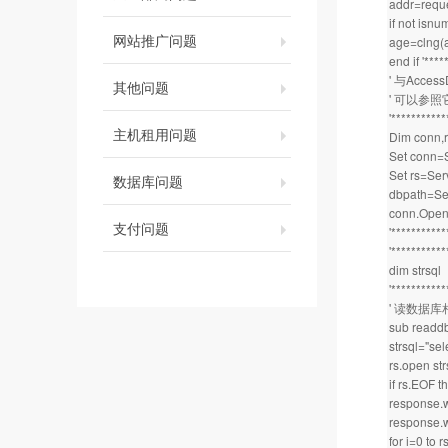
addr=reque
if not isn
网站推广问题
age=clng(
end if '***
' 与Acc
其他问题
' 可以参
'**********
主机租用问题
Dim conn,r
Set conn=
Set rs=Se
数据库问题
dbpath=Se
conn.Open 
支付问题
'**********
'**********
dim strsql
'**********
' 读数据
sub readdb
strsql="sel
rs.open str
if rs.EOF t
response.w
response.wr
for i=0 to 