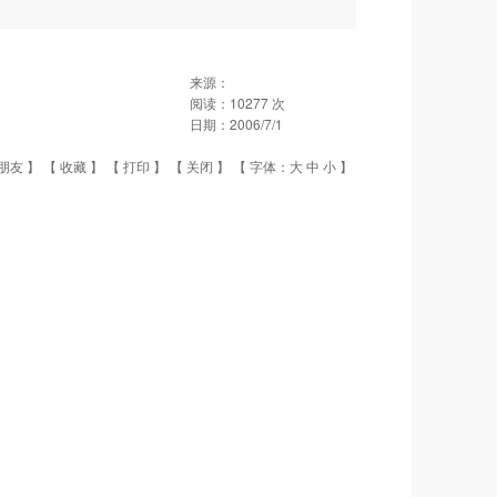
来源：
阅读：
10277
次
日期：
2006/7/1
朋友
】 【
收藏
】 【
打印
】 【
关闭
】 【 字体：
大
中
小
】