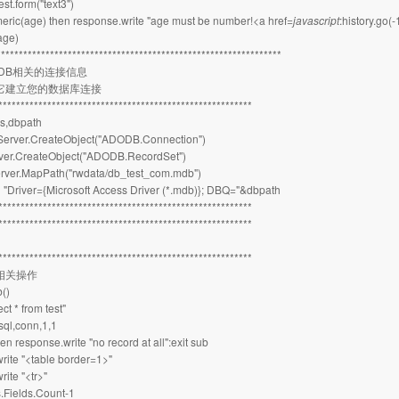
st.form("text3")
umeric(age) then response.write "age must be number!<a href=
javascript
:history.go(
age)
*****************************************************************
essDB相关的连接信息
照它建立您的数据库连接
**********************************************************
s,dbpath
Server.CreateObject("ADODB.Connection")
rver.CreateObject("ADODB.RecordSet")
rver.MapPath("rwdata/db_test_com.mdb")
"Driver={Microsoft Access Driver (*.mdb)}; DBQ="&dbpath
**********************************************************
**********************************************************
**********************************************************
库相关操作
()
ect * from test"
sql,conn,1,1
hen response.write "no record at all":exit sub
rite "<table border=1>"
ite "<tr>"
rs.Fields.Count-1