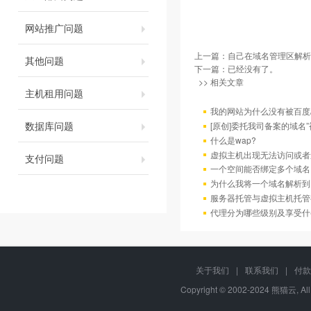
网站推广问题
上一篇：
自己在域名管理区解析
其他问题
下一篇：已经没有了。
>> 相关文章
主机租用问题
我的网站为什么没有被百度/G
数据库问题
[原创]委托我司备案的域名
什么是wap?
虚拟主机出现无法访问或者
支付问题
一个空间能否绑定多个域名
为什么我将一个域名解析到
服务器托管与虚拟主机托管
代理分为哪些级别及享受什
关于我们
|
联系我们
|
付款
Copyright © 2002-2024 熊猫云, Al