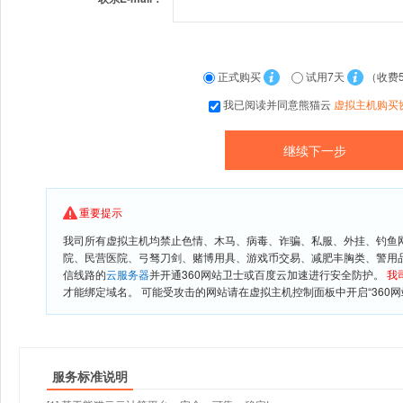
正式购买
试用7天
（收费
我已阅读并同意熊猫云
虚拟主机购买
重要提示
我司所有虚拟主机均禁止色情、木马、病毒、诈骗、私服、外挂、钓鱼
院、民营医院、弓驽刀剑、赌博用具、游戏币交易、减肥丰胸类、警用
信线路的
云服务器
并开通360网站卫士或百度云加速进行安全防护。
我
才能绑定域名。 可能受攻击的网站请在虚拟主机控制面板中开启“360网
服务标准说明