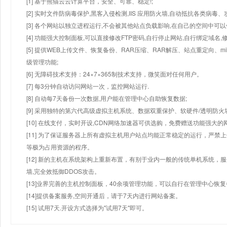
[1] 基于熊猫云云计算平台，安全、可靠、稳定!;
[2] 实时文件防病毒保护,黑客入侵检测,IIS 应用防火墙,自动抵抗各类病毒、
[3] 各个网站以独立进程运行,不会被其他站点负载影响,在自己的空间中可以使用
[4] 功能强大控制面板,可以直接修改FTP密码,自行停止网站,自行绑定域名,
[5] 提供WEB上传文件、恢复备份、RAR压缩、RAR解压、站点重定向
级管理功能;
[6] 无障碍技术支持：24×7×365制技术支持，微笑面对任何用户。
[7] 每3分钟自动访问网站一次，监控网站运行.
[8] 自动每7天备份一次数据,用户能在管理中心自助恢复数据;
[9] 采用独特的第六代高级虚拟主机系统、数据双重保护、软硬件/透明防火
[10] 在线支付，实时开设,CDN网络加速器可供选购，免费赠送功能强大
[11] 为了保证服务器上所有虚拟主机用户站点均能正常稳定的运行，严禁上
等极为占用资源的程序。
[12] 新的主机在系统架构上重新布置，有别于业内一般的传统单机系统，
墙,完全效抵御DDOS攻击。
[13]业界完善的主机控制面板，40余项管理功能，可以自行在管理中心恢
[14]提供备案服务,空间开通后，请于7天内进行网站备案。
[15] 试用7天.开设方式选择为"试用7天"即可。