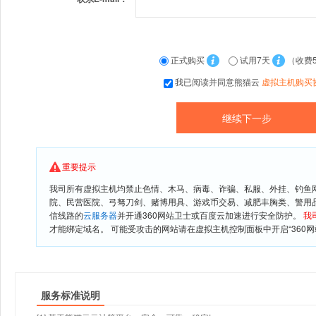
正式购买
试用7天
（收费
我已阅读并同意熊猫云
虚拟主机购买
重要提示
我司所有虚拟主机均禁止色情、木马、病毒、诈骗、私服、外挂、钓鱼
院、民营医院、弓驽刀剑、赌博用具、游戏币交易、减肥丰胸类、警用
信线路的
云服务器
并开通360网站卫士或百度云加速进行安全防护。
我
才能绑定域名。 可能受攻击的网站请在虚拟主机控制面板中开启“360网
服务标准说明