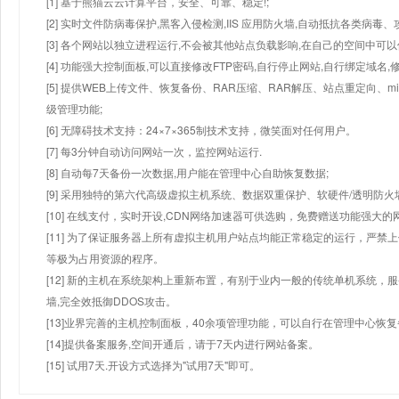
[1] 基于熊猫云云计算平台，安全、可靠、稳定!;
[2] 实时文件防病毒保护,黑客入侵检测,IIS 应用防火墙,自动抵抗各类病毒、
[3] 各个网站以独立进程运行,不会被其他站点负载影响,在自己的空间中可以使用
[4] 功能强大控制面板,可以直接修改FTP密码,自行停止网站,自行绑定域名,
[5] 提供WEB上传文件、恢复备份、RAR压缩、RAR解压、站点重定向
级管理功能;
[6] 无障碍技术支持：24×7×365制技术支持，微笑面对任何用户。
[7] 每3分钟自动访问网站一次，监控网站运行.
[8] 自动每7天备份一次数据,用户能在管理中心自助恢复数据;
[9] 采用独特的第六代高级虚拟主机系统、数据双重保护、软硬件/透明防火
[10] 在线支付，实时开设,CDN网络加速器可供选购，免费赠送功能强大
[11] 为了保证服务器上所有虚拟主机用户站点均能正常稳定的运行，严禁上
等极为占用资源的程序。
[12] 新的主机在系统架构上重新布置，有别于业内一般的传统单机系统，
墙,完全效抵御DDOS攻击。
[13]业界完善的主机控制面板，40余项管理功能，可以自行在管理中心恢
[14]提供备案服务,空间开通后，请于7天内进行网站备案。
[15] 试用7天.开设方式选择为"试用7天"即可。