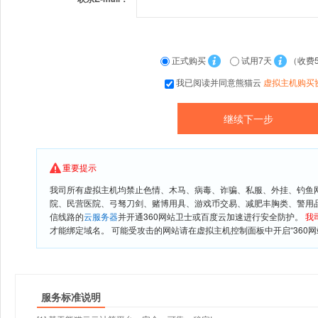
正式购买
试用7天
（收费
我已阅读并同意熊猫云
虚拟主机购买
重要提示
我司所有虚拟主机均禁止色情、木马、病毒、诈骗、私服、外挂、钓鱼
院、民营医院、弓驽刀剑、赌博用具、游戏币交易、减肥丰胸类、警用
信线路的
云服务器
并开通360网站卫士或百度云加速进行安全防护。
我
才能绑定域名。 可能受攻击的网站请在虚拟主机控制面板中开启“360网
服务标准说明