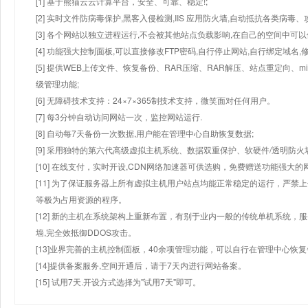
[1] 基于熊猫云云计算平台，安全、可靠、稳定!;
[2] 实时文件防病毒保护,黑客入侵检测,IIS 应用防火墙,自动抵抗各类病毒、
[3] 各个网站以独立进程运行,不会被其他站点负载影响,在自己的空间中可以使用
[4] 功能强大控制面板,可以直接修改FTP密码,自行停止网站,自行绑定域名,
[5] 提供WEB上传文件、恢复备份、RAR压缩、RAR解压、站点重定向
级管理功能;
[6] 无障碍技术支持：24×7×365制技术支持，微笑面对任何用户。
[7] 每3分钟自动访问网站一次，监控网站运行.
[8] 自动每7天备份一次数据,用户能在管理中心自助恢复数据;
[9] 采用独特的第六代高级虚拟主机系统、数据双重保护、软硬件/透明防火
[10] 在线支付，实时开设,CDN网络加速器可供选购，免费赠送功能强大
[11] 为了保证服务器上所有虚拟主机用户站点均能正常稳定的运行，严禁上
等极为占用资源的程序。
[12] 新的主机在系统架构上重新布置，有别于业内一般的传统单机系统，
墙,完全效抵御DDOS攻击。
[13]业界完善的主机控制面板，40余项管理功能，可以自行在管理中心恢
[14]提供备案服务,空间开通后，请于7天内进行网站备案。
[15] 试用7天.开设方式选择为"试用7天"即可。